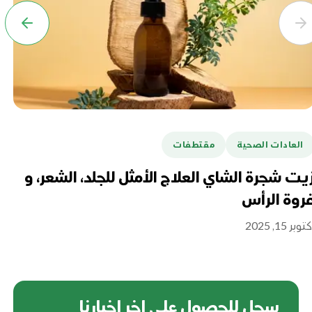
العادات الصحية
مقتطفات
ا
يت شجرة الشاي العلاج الأمثل للجلد، الشعر، و
فو
روة الرأس
ال
توبر 15, 2025
نوفمبر
سجل للحصول على اخر اخبارنا