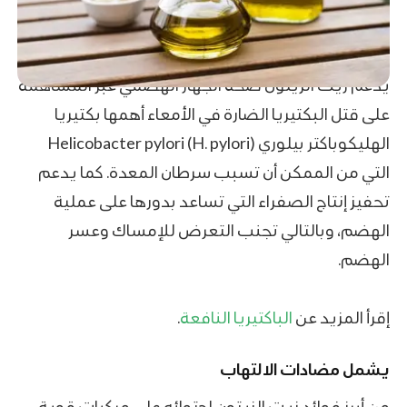
يدعم زيت الزيتون صحة الجهاز الهضمي عبر المساهمة
على قتل البكتيريا الضارة في الأمعاء أهمها بكتيريا
الهليكوباكتر بيلوري Helicobacter pylori (H. pylori)
التي من الممكن أن تسبب سرطان المعدة. كما يدعم
تحفيز إنتاج الصفراء التي تساعد بدورها على عملية
الهضم، وبالتالي تجنب التعرض للإمساك وعسر
الهضم.
إقرأ المزيد عن
الباكتيريا النافعة
.
يشمل مضادات الالتهاب
من أبرز فوائد زيت الزيتون احتوائه على مركبات قوية