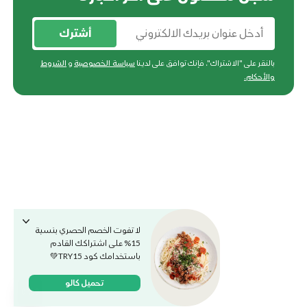
أشترك
بالنقر على "الاشتراك"، فإنك توافق على لدينا
سياسة الخصوصية
و
الشروط
والأحكام
.
لا تفوت الخصم الحصري بنسبة
15% على اشتراكك القادم
باستخدامك كود TRY15💚
تحميل كالو