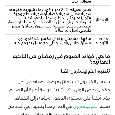
سوائل:
ماء
كسر الصيام:
2–3 تمر + كوب ماء
شوربة خفيفة:
شوربة عدس، شوربة خضار، أو شوربة دجاج
وجبة
متوازنة:
بروتين: دجاج، سمك، لحم، بقوليات
الإفطار
نشويات: أرز بني، برغل، بطاطا خضار: سلطة أو خضار
مطبوخة
دهون صحية
: زيت زيتون
سوائل:
عصير
طبيعي (مثل البرتقال)
ما بعد
فاكهة:
مشمش، برتقال
مكسرات:
كاجو، لوز،
التراويح
فستق حلبي زبادي يوناني مع
عسل
تمر
مع حليب
ما هي فوائد الصوم في رمضان من الناحية
الغذائية؟
تنظيم الكوليسترول الضار
يسعى الكثيرون لإستغلال فرصة الصيام من أجل
فقدان بعض الوزن، لكن أثبتت دراسة أخيرة أن الصيام
يؤثر أيضاً على مستوى الدهون ويؤدي إلى انخفاض
نسبة
الكوليسترول
في الدم. وهذا يسهم في الحد من
خطر الإصابة بالنوبات القلبية والسكتات الدماغية