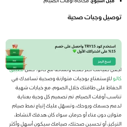
قبل أسبوع:
محاكاة أوقات الصيام.
توصيل وجبات صحية
اجعل صيامك أكثر صحة ونشاطًا مع كالو! حمّل
تطبيق
كالو
للإستمتاع بوجبات متوازنة وصحية تساعدك في
الحفاظ على طاقتك خلال الصوم، مع خيارات شهية
تناسب أوقات الصيام. تم تصميم كل وجبة بعناية
لدعم جسمك وروحك، وتسهّل عليك إتباع نمط صيام
متوازن دون عناء أو حرمان. سواء كان هدفك النشاط،
التركيز، أو تحسين صحتك، صيامك سيكون أسهل وأكثر