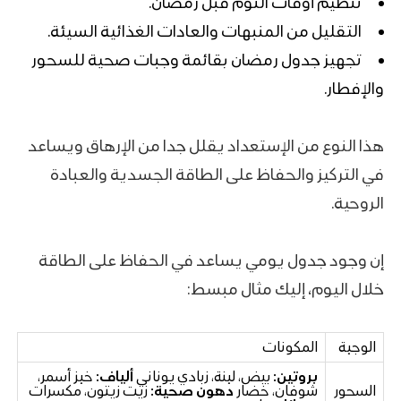
تنظيم أوقات النوم قبل رمضان.
التقليل من المنبهات والعادات الغذائية السيئة.
تجهيز جدول رمضان بقائمة وجبات صحية للسحور
والإفطار.
هذا النوع من الإستعداد يقلل جدا من الإرهاق ويساعد
في التركيز والحفاظ على الطاقة الجسدية والعبادة
الروحية.
إن وجود جدول يومي يساعد في الحفاظ على الطاقة
خلال اليوم، إليك مثال مبسط:
الوجبة
المكونات
بروتين:
بيض، لبنة، زبادي يوناني
ألياف:
خبز أسمر،
السحور
شوفان
، خضار
دهون صحية:
زيت زيتون
،
مكسرات