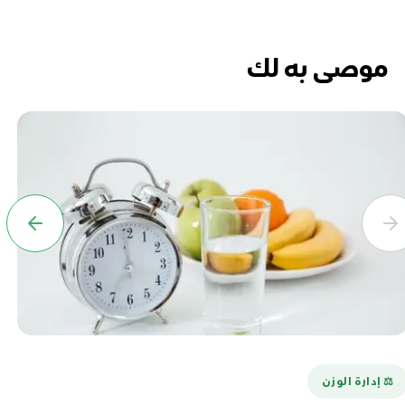
موصى به لك
⚖️ إدارة الوزن
⚖