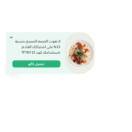
لا تفوت الخصم الحصري بنسبة
15% على اشتراكك القادم
باستخدامك كود TRY15💚
تحميل كالو