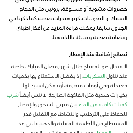
خضروات مشوية أو مسلوقة، بروتين مثل الدجاج،
السمك او البقوليات. كربوهيدرات صحية كما ذكرنا في
الجدول سابقا. يمكنك قراءة المزيد عن
أفكار اطباق
رمضانية صحية
و مليئة باللذة هنا.
نصائح إضافية عند الإفطار
الاعتدال هو المفتاح خلال شهر رمضان المبارك، خاصة
عند تناول
السكريات
. إذ يفضل الاستمتاع بها بكميات
معتدلة وفي أوقات متفرقة، أو يمكن استبدالها
بخيارات صحية مثل الفاكهة الطازجة. لا تنس أيضاً
شرب
كميات كافية من الماء
بين فترتي السحور والإفطار
للحفاظ على الترطيب والنشاط، مع التقليل قدر
المستطاع من الأطعمة المقلية والدهنية التي قد
تسبب
الخمول
وعسر الهضم. ولا تنس الحرص على