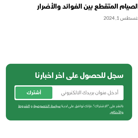
لصيام المتقطع بين الفوائد والأضرار
ال
فعّ
غسطس 1, 2024
أبريل 9,
سجل للحصول على اخر اخبارنا
أشترك
بالنقر على "الاشتراك"، فإنك توافق على لدينا
سياسة الخصوصية
و
الشروط
والأحكام
.