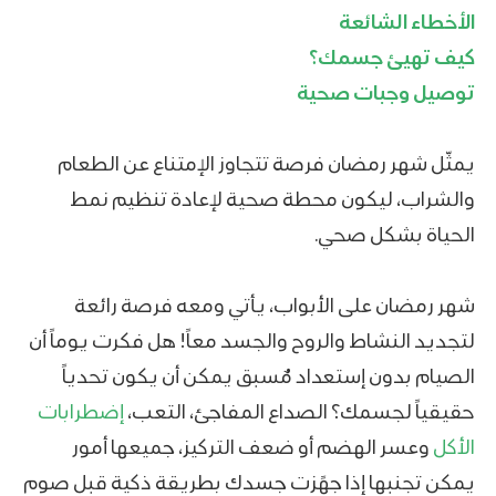
الأخطاء الشائعة
كيف تهيئ جسمك؟
توصيل وجبات صحية
يمثّل شهر رمضان فرصة تتجاوز الإمتناع عن الطعام
والشراب، ليكون محطة صحية لإعادة تنظيم نمط
الحياة بشكل صحي.
شهر رمضان على الأبواب، يأتي ومعه فرصة رائعة
لتجديد النشاط والروح والجسد معاً! هل فكرت يوماً أن
الصيام بدون إستعداد مٌسبق يمكن أن يكون تحدياً
حقيقياً لجسمك؟ الصداع المفاجئ، التعب،
إضطرابات
الأكل
وعسر الهضم أو ضعف التركيز، جميعها أمور
يمكن تجنبها إذا جهًزت جسدك بطريقة ذكية قبل صوم