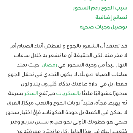
سبب الجوع رغم السحور
نصائح إضافية
توصيل وجبات صحية
قد تعتقد أن الشعور بالجوع والعطش أثناء الصيام أمر
لا مفر منه، لكن الحقيقة أن ما تشعر به خلال ساعات
النهار يبدأ من وجبة السحور. في
رمضان
، حيث تمتد
ساعات الصيام طويلًا، لا يكون التحدي في تحمّل الجوع
فقط، بل في إدارة طاقتك بذكاء. كثيرون يتناولون
سحورًا عشوائيًا مليئًا
بالسكريات
فيرتفع
السكر
بسرعة
ثم يهبط فجأة، فتبدأ نوبات الجوع والتعب مبكرًا. الفرق
لا يمكن في الكمية بل جودة المكونات. فإنَّ اختيار سحور
صحي هو خطوتك الأولى نحو صيام سلس سريع وغير
مُتعب. إليك في هذا الدليل كل ما تحتاج معرفته عن