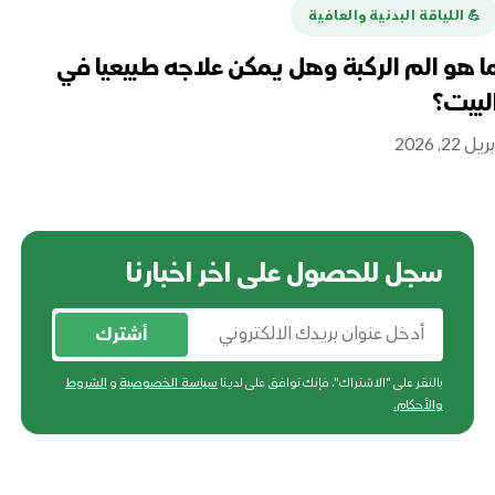
💪️ اللياقة البدنية والعافية
هل
تغ
ا هو الم الركبة وهل يمكن علاجه طبيعيا في
لبيت؟
أبريل 16
ريل 22, 2026
سجل للحصول على اخر اخبارنا
أشترك
بالنقر على "الاشتراك"، فإنك توافق على لدينا
سياسة الخصوصية
و
الشروط
والأحكام
.