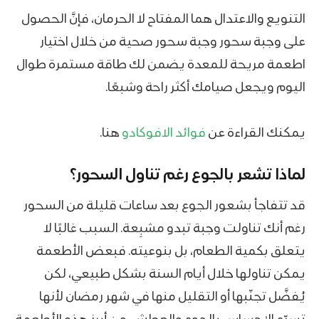
التنويع والاعتدال هما المفتاح لا الحرمان، فإنَّ الحصول
على وجبة سحور وجبة سحور صحية من خلال اختيار
اطعمة مريحة للمعدة يضمن لك طاقة مستمرة طوال
اليوم ويجعل صيامك أكثر راحة وشبعًا.
يمكنك القراءة عن
فوائد الافوكادو
هنا.
لماذا تشعر بالجوع رغم تناول السحور؟
قد تتفاجأ بشعور الجوع بعد ساعات قليلة من السحور
رغم أنك تناولت وجبة تبدو مشبِعة. السبب غالبًا لا
يتعلق بكمية الطعام، بل بنوعيته. فبعض الأطعمة
يمكن تناولها خلال أيام السنة بشكل طبيعي، لكن
يُفضَّل تجنّبها أو التقليل منها في شهر رمضان لأنها
تسرّع الإحساس بالجوع والعطش. من أبرز هذه الأطعمة