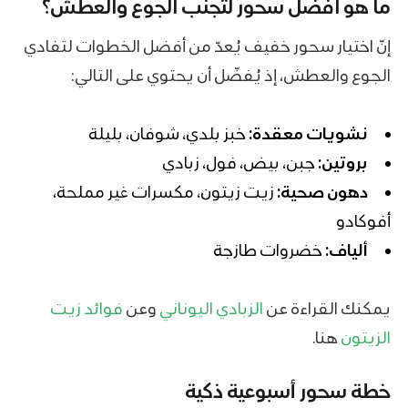
ما هو افضل سحور لتجنب الجوع والعطش؟
إنّ اختيار سحور خفيف يُعدّ من أفضل الخطوات لتفادي
الجوع والعطش، إذ يُفضّل أن يحتوي على التالي:
نشويات معقدة:
خبز بلدي،
شوفان
، بليلة
بروتين:
جبن،
بيض
، فول، زبادي
دهون صحية:
زيت زيتون،
مكسرات
غير مملحة،
أفوكادو
ألياف:
خضروات طازجة
يمكنك القراءة عن
الزبادي اليوناني
وعن
فوائد زيت
الزيتون
هنا.
خطة سحور أسبوعية ذكية