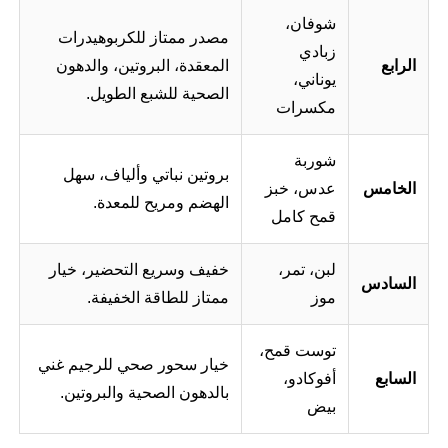
شوفان،
مصدر ممتاز للكربوهيدرات
زبادي
الرابع
المعقدة، البروتين، والدهون
يوناني،
الصحية للشبع الطويل.
مكسرات
شوربة
بروتين نباتي وألياف، سهل
الخامس
عدس، خبز
الهضم ومريح للمعدة.
قمح كامل
لبن، تمر،
خفيف وسريع التحضير، خيار
السادس
موز
ممتاز للطاقة الخفيفة.
توست قمح،
خيار سحور صحي للرجيم غني
السابع
أفوكادو،
بالدهون الصحية والبروتين.
بيض