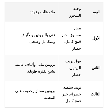
وجبة
اليوم
ملاحظات وفوائد
السحور
بيض
مسلوق، خبز
غني بالبروتين والألياف
الأول
قمح كامل،
ومتکامل وصحي.
خضار
فول بزيت
بروتين نباتي وألياف عالية،
الثاني
الزيتون،
يشبع لفترة طويلة.
خضار
تونة، سلطة
بروتين ممتاز وخفيف على
الثالث
خضراء، خبز
المعدة.
قمح كامل