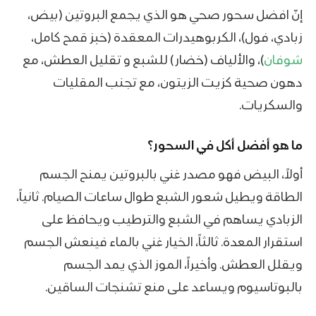
إنّ افضل سحور صحي هو الذي يجمع البروتين (بيض،
زبادي، فول)، الكربوهيدرات المعقدة (خبز قمح كامل،
شوفان
)، والألياف (خضار) للشبع و تقليل العطش، مع
دهون صحية كزيت الزيتون، مع تجنب المقليات
والسكريات.
ما هو أفضل أكل في السحور؟
أولاً، البيض فهو مصدر غني بالبروتين يمنح الجسم
الطاقة ويطيل شعور الشبع طوال ساعات الصيام. ثانياً،
الزبادي يساهم في الشبع والترطيب ويحافظ على
استقرار المعدة. ثالثاً، الخيار غني بالماء فينعش الجسم
ويقلل العطش. وأخيراً، الموز الذي يمد الجسم
بالبوتاسيوم ويساعد على منع تشنجات الساقين.