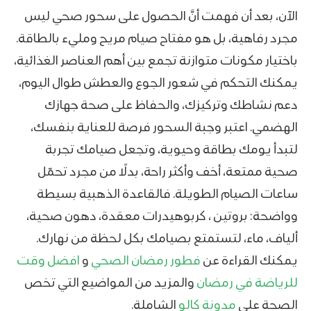
الآن، بعد أن فهمت أنَّ الحصول على سحور صحي ليس
مجرد رفاهية، بل هو مفتاح صيام مريح ومليء بالطاقة.
باختيار مكونات متوازنة تجمع بين أهم العناصر الغذائية،
يمكنك التحكم في شعور الجوع والعطش طوال اليوم،
دعم نشاطك وتركيزك، والحفاظ على صحة جهازك
الهضمي. اعتبر وجبة السحور فرصة للعناية بنفسك،
لتبدأ يومك بطاقة وحيوية، وتجعل صيامك تجربة
صحية ممتعة، أخف وأكثر راحة، بدلًا من مجرد تحمّل
ساعات الصيام الطويلة. فالقاعدة الذهبية بسيطة
وواضحة: بروتين ، كربوهيدرات معقدة، دهون صحية،
ألياف، ماء، لتستمتع بصيامك بكل لحظة من نهارك.
يمكنك القراءة عن
فطور رمضان الصحي
و
افضل وقت
للرياضة في رمضان
والمزيد من المواضيع التي تخص
الصحة على
مدونة كالو
الشاملة.