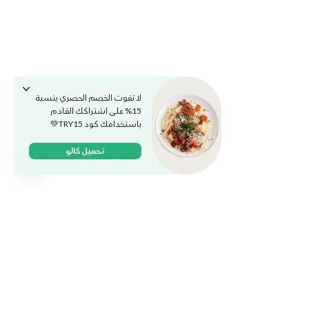
لا تفوت الخصم الحصري بنسبة
15% على اشتراكك القادم
باستخدامك كود TRY15💚
تحميل كالو