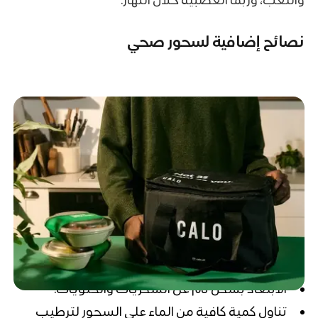
نصائح إضافية لسحور صحي
الابتعاد بشكل تام عن السكريات والحلويات.
تناول كمية كافية من الماء على السحور لترطيب