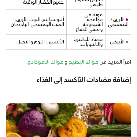
جميع الخضار الورقية
طبيعي.
قوية في
●
الأزرق /
مكافحة
أنثوسيانينز: التوت الأزرق،
البنفسجي
الشيخوخة
العنب البنفسجي، الباذنجان
وتحمي الدماغ.
مضاد للبكتيريا
●
الأبيض
الأليسين: الثوم و البصل
والالتهابات.
اقرأ المزيد عن
فوائد البطيخ
و
فوائد الافوكادو
.
إضافة مضادات التاكسد إلى الغذاء