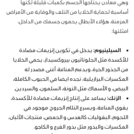
وهي معادن يحتاجها الجسم بكميات قليلة لكنها
أساسية لحماية الخلايا من التلف والوقاية من الأمراض
المزمنة. هؤلاء الأبطال يحمون جسمك من الداخل،
امثلتها:
السيلينيوم:
يدخل في تكوين إنزيمات مضادة
للأكسدة مثل
الجلوتاثيون بيروكسيداز
، يحمي الخلايا
من الجذور الحرة، ويدعم المناعة. أغنى مصدر له
المكسرات البرازيلية، تجده ايضا في الحبوب الكاملة،
البيض، و الأسماك مثل التونة، السلمون، والسردين.
الزنك:
يساعد على إنتاج إنزيمات مضادة للأكسدة،
يقوي المناعة، ويسرع التئام الجروح. موجود في
اللحوم، البقوليات كالعدس و الحمص، منتجات الألبان،
المكسرات والبذور مثل بذور القرع و الكاجو.