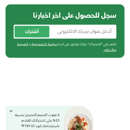
سجل للحصول على اخر اخبارنا
أشترك
بالنقر على "الاشتراك"، فإنك توافق على لدينا
سياسة الخصوصية
و
الشروط
والأحكام
.
لا تفوت الخصم الحصري بنسبة
15% على اشتراكك القادم
باستخدامك كود TRY15💚