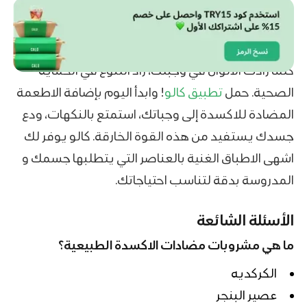
كلما زادت الألوان في وجبتك، زاد التنوع في الحماية
الصحية. حمل
تطبيق كالو
! وابدأ اليوم بإضافة الاطعمة
المضادة للاكسدة إلى وجباتك، استمتع بالنكهات، ودع
جسدك يستفيد من هذه القوة الخارقة. كالو يوفر لك
اشهى الاطباق الغنية بالعناصر التي يتطلبها جسمك و
المدروسة بدقة لتناسب احتياجاتك.
الأسئلة الشائعة
ما هي مشروبات مضادات الاكسدة الطبيعية؟
الكركديه
عصير البنجر