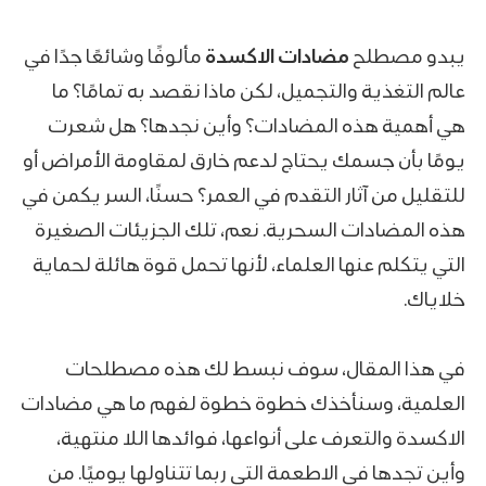
يبدو مصطلح
مضادات الاكسدة
مألوفًا وشائعًا جدًا في
عالم التغذية والتجميل، لكن ماذا نقصد به تمامًا؟ ما
هي أهمية هذه المضادات؟ وأين نجدها؟ هل شعرت
يومًا بأن جسمك يحتاج لدعم خارق لمقاومة الأمراض أو
للتقليل من آثار التقدم في العمر؟ حسنًا، السر يكمن في
هذه المضادات
السحرية. نعم، تلك الجزيئات الصغيرة
التي يتكلم عنها العلماء، لأنها تحمل قوة هائلة لحماية
خلاياك.
في هذا المقال، سوف نبسط لك هذه مصطلحات
العلمية، وسنأخذك خطوة خطوة لفهم ما هي مضادات
الاكسدة
والتعرف على أنواعها، فوائدها اللا منتهية،
وأين تجدها في الاطعمة التي ربما تتناولها يوميًا. من