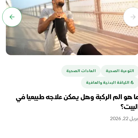
التوعية الصحية
العادات الصحية
ا
💪️ اللياقة البدنية والعافية
هل
تغ
ا هو الم الركبة وهل يمكن علاجه طبيعيا في
لبيت؟
أبريل 16
ريل 22, 2026