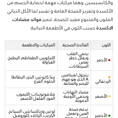
والكابسيسين. وهما مركبات مهمة لحماية الجسم من
الأكسدة وتعزيز الصحة العامة و تفسر لما الأكل النباتي
الملون والمتنوع مفيد للصحة. تتميز
فوائد مضادات
الاكسدة
حسب اللون في الأطعمة النباتية:
اللون
الفائدة الصحية
المركبات والاطعمة
يحمي القلب
ويقلل خطر
الليكوبين: الطماطم، البطيخ،
●
الأحمر
بعض
الفراولة
السرطانات.
يتحول لفيتامين
●
بيتا كاروتين: الجزر، البطاطا
A الذي هو مهم
البرتقالي
الحلوة، القرع
للبصر والمناعة.
مضاد التهابات
فلافونويدات: الليمون،
●
الأصفر
ويحمي الأوعية
الموز، الفلفل الأصفر
الدموية.
تدعم صحة
لوتين وزياكسانثين: السبانخ،
العين وتعمل
●
الأخضر
الكرنب، البازلاء كلوروفيل:
كمزيل سموم