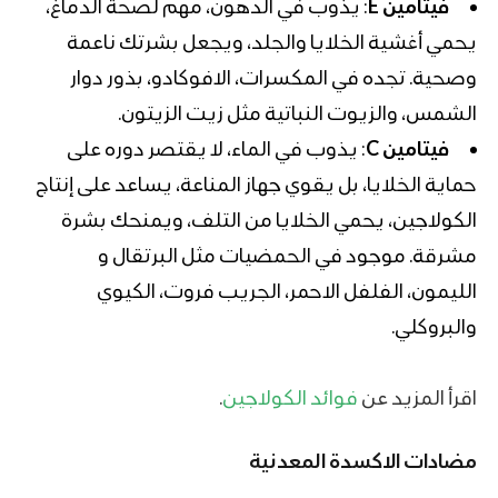
فيتامين E
: يذوب في الدهون، مهم لصحة الدماغ،
يحمي أغشية الخلايا والجلد، ويجعل بشرتك ناعمة
وصحية. تجده في المكسرات، الافوكادو، بذور دوار
الشمس، والزيوت النباتية مثل زيت الزيتون.
فيتامين
C
: يذوب في الماء، لا يقتصر دوره على
حماية الخلايا، بل يقوي جهاز المناعة، يساعد على إنتاج
الكولاجين، يحمي الخلايا من التلف، ويمنحك بشرة
مشرقة. موجود في الحمضيات مثل البرتقال و
الليمون، الفلفل الاحمر، الجريب فروت، الكيوي
والبروكلي.
اقرأ المزيد عن
فوائد الكولاجين
.
مضادات الاكسدة
المعدنية