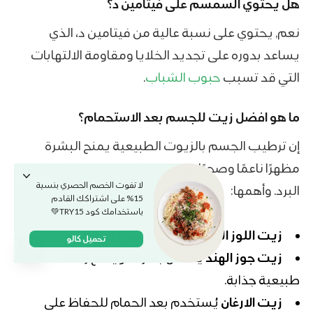
هل يحتوي السمسم على فيتامين د؟
نعم, يحتوي على نسبة عالية من فيتامين د، الذي
يساعد بدوره على تجديد الخلايا ومقاومة الالتهابات
التي قد تسبب
حبوب الشباب
.
ما هو افضل زيت للجسم بعد الاستحمام؟
إن ترطيب الجسم بالزيوت الطبيعية يمنح البشرة
مظهرًا ناعمًا وصحيًا، ويمنع جفافها خاصة في فصول
لا تفوت الخصم الحصري بنسبة
البرد. وأهمها:
15% على اشتراكك القادم
باستخدامك كود TRY15💚
زيت اللوز الحلو
مناسب للبشرة الحساسة.
تحميل كالو
زيت جوز الهند
يُمتص بسرعة ويمنح رائحة
طبيعية جذابة.
زيت الارغان
يُستخدم بعد الحمام للحفاظ على