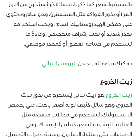
بالبشرة والشعر كما ذكرنا، بينما الاخر يُستخرج من اللوز
المر (أو بذور الفواكه مثل المشمش)، وهو سام ويحتوي
على حمض الهيدروسيانيك السام، ويجب استخدامه
بحذر شديد أو تحت إشراف متخصص، وعادةً ما
يُستخدم في صناعة العطور أو كمخدر موضعي.
يمكنك قراءة المزيد عن
البروتين النباتي
.
زيت الخروع
زيت الخروع
هو زيت نباتي يُستخرج من بذور نبات
الخروع، وهو سائل كثيف لونه أصفر باهت، غني بحمض
الريسينوليك. يُستخدم في مجالات متعددة مثل
العناية بالبشرة والشعر، كملين للإمساك، وفي
الصناعات مثل صناعة الصابون، ومستحضرات التجميل،